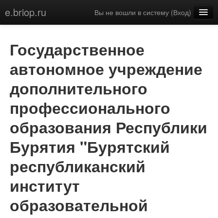
e.briop.ru
Вы не вошли в систему (
Вход
)
Русский (ru)
Государственное
автономное учреждение
дополнительного
профессионального
образования Республики
Бурятия "Бурятский
республиканский
институт
образовательной