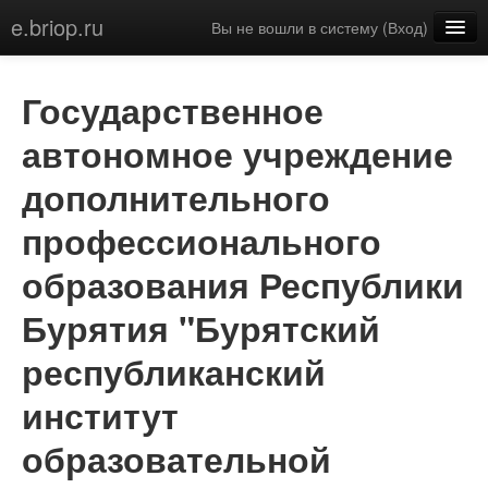
e.briop.ru
Вы не вошли в систему (
Вход
)
Русский (ru)
Государственное
автономное учреждение
дополнительного
профессионального
образования Республики
Бурятия "Бурятский
республиканский
институт
образовательной